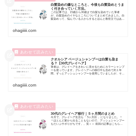
白髪染めの嫌なところと、今後も白髪染めとうま
く付き合っていく方法。
この記事では、15歳から30歳まで白髪を染めていた筆者
が、白髪染めのイヤなところについてまとめてみました。白
髪染めって、悩んでいる人からするとほんと救世主ではある
んですが、長年使い続けているとどんどん...
ohagiiiii.com
クオルシア ベージュシャンプーは白髪も染ま
る？【30代グレイヘア】
筆者は、グレイヘアをきれいに見せるためにカラーシャンプ
ーを使っています。グレイヘアへの移行中も含めて約１年
間、ずっとアッシュシャンプーを使用していましたが、そろ
そろ紫の髪色にも飽きてきたので…今回は気...
ohagiiiii.com
30代のグレイヘア移行｜５ヶ月間のまとめ
今月で、グレイヘア生活も「 5ヶ月目 」になりました。＾
＾ほとんど家から出ることもないので、アッシュシャンプー
もだいぶサボりがちです。。笑＞＞ 前回の記事はこちら今
回は、移行決意をしてからの5ヶ月間を...