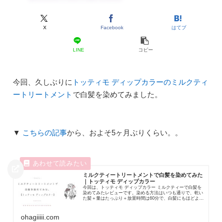
X
Facebook
はてブ
LINE
コピー
今回、久しぶりに
トッティモ ディップカラーのミルクティ
ートリートメント
で白髪を染めてみました。
▼
こちらの記事
から、およそ5ヶ月ぶりくらい。。
ミルクティートリートメントで白髪を染めてみた
｜トッティモ ディップカラー
今回は、トッティモ ディップカラー ミルクティーで白髪を
染めてみたレビューです。染める方法はいつも通りで、乾い
た髪＋量はたっぷり＋放置時間は60分で、白髪にもほどよく
色が入りました。＾＾実際、このミル...
ohagiiiii.com