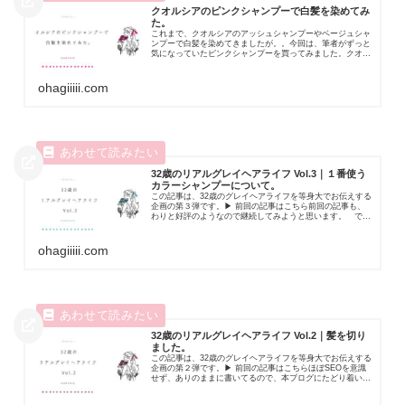
クオルシアのピンクシャンプーで白髪を染めてみ
た。
これまで、クオルシアのアッシュシャンプーやベージュシャ
ンプーで白髪を染めてきましたが。。今回は、筆者がずっと
気になっていたピンクシャンプーを買ってみました。クオル
シアのカラシャンなので、ちゃんと白髪も...
ohagiiiii.com
32歳のリアルグレイヘアライフ Vol.3｜１番使う
カラーシャンプーについて。
この記事は、32歳のグレイヘアライフを等身大でお伝えする
企画の第３弾です。▶ 前回の記事はこちら前回の記事も、
わりと好評のようなので継続してみようと思います。 では
では、今回は筆者が１番使っているカラ...
ohagiiiii.com
32歳のリアルグレイヘアライフ Vol.2｜髪を切り
ました。
この記事は、32歳のグレイヘアライフを等身大でお伝えする
企画の第２弾です。▶ 前回の記事はこちらほぼSEOを意識
せず、ありのままに書いてるので、本ブログにたどり着いた
方だけが見れる特別コンテンツかも？...