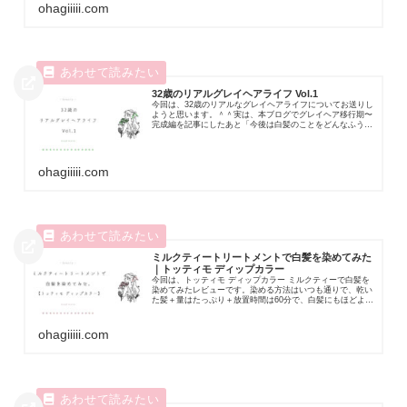
ohagiiiii.com
32歳のリアルグレイヘアライフ Vol.1
今回は、32歳のリアルなグレイヘアライフについてお送りし
ようと思います。＾＾実は、本ブログでグレイヘア移行期〜
完成編を記事にしたあと「今後は白髪のことをどんなふうに
発信しようかな？」と、あれこれ悩んで...
ohagiiiii.com
ミルクティートリートメントで白髪を染めてみた
｜トッティモ ディップカラー
今回は、トッティモ ディップカラー ミルクティーで白髪を
染めてみたレビューです。染める方法はいつも通りで、乾い
た髪＋量はたっぷり＋放置時間は60分で、白髪にもほどよく
色が入りました。＾＾実際、このミル...
ohagiiiii.com