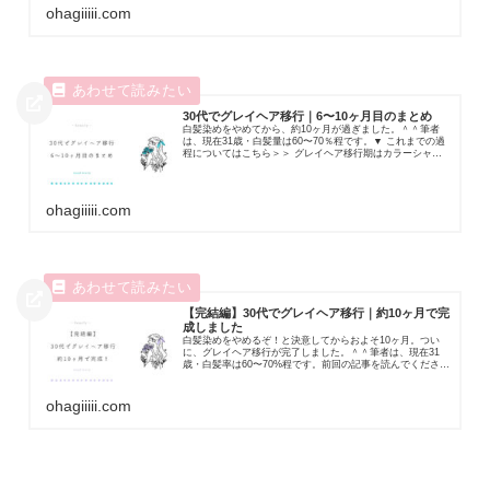
ohagiiiii.com
30代でグレイヘア移行｜6〜10ヶ月目のまとめ
白髪染めをやめてから、約10ヶ月が過ぎました。＾＾筆者
は、現在31歳・白髪量は60〜70％程です。▼ これまでの過
程についてはこちら＞＞ グレイヘア移行期はカラーシャン
プーで楽しむ【30代】＞＞ グレ...
ohagiiiii.com
【完結編】30代でグレイヘア移行｜約10ヶ月で完
成しました
白髪染めをやめるぞ！と決意してからおよそ10ヶ月。つい
に、グレイヘア移行が完了しました。＾＾筆者は、現在31
歳・白髪率は60〜70%程です。前回の記事を読んでくださっ
た方は「 あれ？ 」と思ったかもし...
ohagiiiii.com